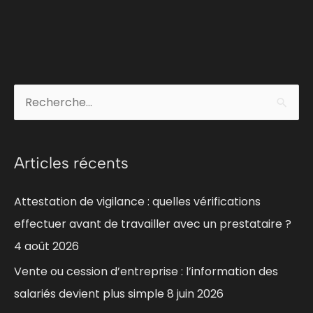
C
R
a
e
t
c
Articles récents
é
h
g
e
Attestation de vigilance : quelles vérifications
o
r
effectuer avant de travailler avec un prestataire ?
r
c
4 août 2026
i
h
Vente ou cession d’entreprise : l’information des
e
e
salariés devient plus simple
8 juin 2026
s
r