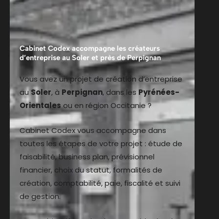
Cabinet Codex accompagne les créateurs
d’entreprise au Soler et près de Perpignan
Vous avez un projet de création d’entreprise
au
Soler
, à
Perpignan
, dans les
Pyrénées-
Orientales
ou en région Occitanie ?
Cabinet Codex vous accompagne dans
toutes les étapes de votre projet : étude de
faisabilité, business plan, prévisionnel
financier, choix du statut, formalités de
création, comptabilité, paie, fiscalité et suivi
de gestion.