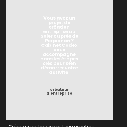
Vous avez un
projet de
création
entreprise au
Soler ou près de
Perpignan ?
Cabinet Codex
vous
accompagne
dans les étapes
clés pour bien
démarrer votre
activité.
créateur
d'entreprise
Créer son entreprise est une aventure