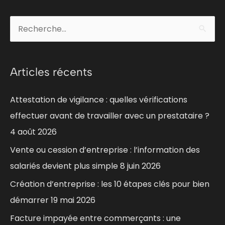
C
R
a
e
t
c
Articles récents
é
h
g
e
Attestation de vigilance : quelles vérifications
o
r
effectuer avant de travailler avec un prestataire ?
r
c
4 août 2026
i
h
Vente ou cession d’entreprise : l’information des
e
e
salariés devient plus simple
8 juin 2026
s
r
Création d’entreprise : les 10 étapes clés pour bien
démarrer
19 mai 2026
:
Facture impayée entre commerçants : une