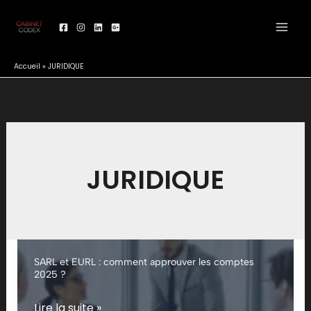
Aller
au
contenu
Accueil
»
JURIDIQUE
JURIDIQUE
SARL et EURL : comment approuver les comptes
2025 ?
SARL
Lire la suite »