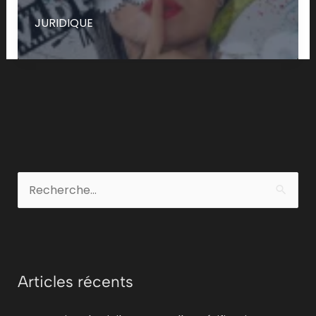
des
JURIDIQUE
influenceurs
encadrée
par
la
loi
C
a
R
t
e
é
c
g
h
o
Articles récents
e
r
r