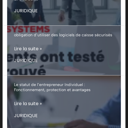
et
JURIDIQUE
EURL
:
comment
obligation d’utiliser des logiciels de caisse sécurisés
approuver
les
obligation
Lire la suite »
comptes
d’utiliser
JURIDIQUE
2025
des
?
logiciels
de
Le statut de l’entrepreneur Individuel :
caisse
Fonctionnement, protection et avantages
sécurisés
Le
Lire la suite »
statut
JURIDIQUE
de