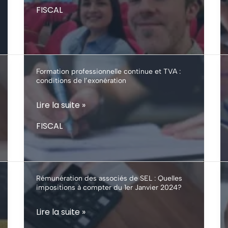
de
FISCAL
finances
2026
Formation professionnelle continue et TVA :
conditions de l’exonération
Formation
Lire la suite »
professionnelle
FISCAL
continue
et
TVA
:
Rémunération des associés de SEL : Quelles
impositions à compter du 1er Janvier 2024?
conditions
de
Rémunération
Lire la suite »
l’exonération
des