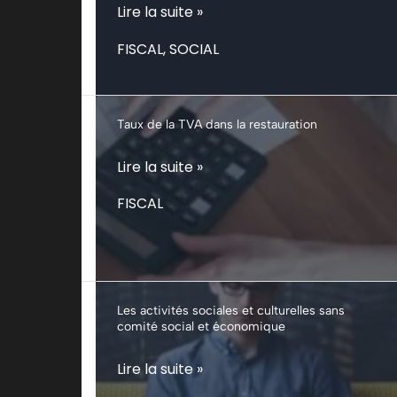
Attestation
Lire la suite »
de
FISCAL
,
SOCIAL
vigilance
:
quelles
Taux de la TVA dans la restauration
vérifications
effectuer
Taux
Lire la suite »
avant
de
FISCAL
de
la
travailler
TVA
avec
dans
un
la
Les activités sociales et culturelles sans
prestataire
restauration
comité social et économique
?
Les
Lire la suite »
activités