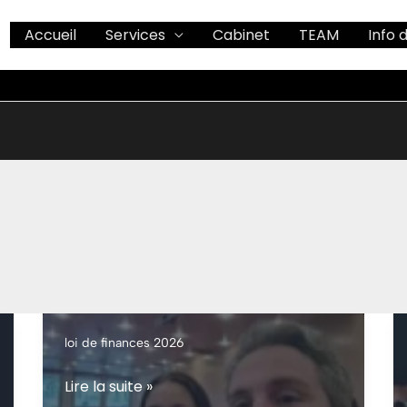
Accueil
Services
Cabinet
TEAM
Info 
loi de finances 2026
loi
Lire la suite »