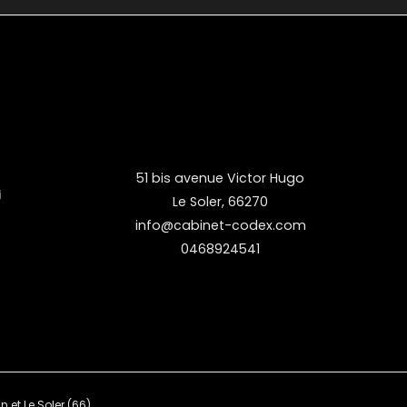
51 bis avenue Victor Hugo
Le Soler
,
66270
info@cabinet-codex.com
0468924541
et Le Soler (66)