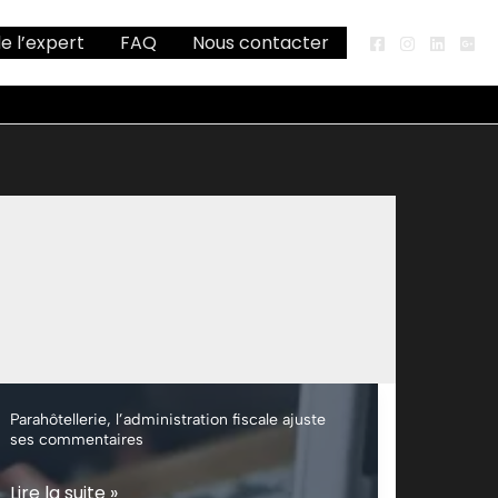
de l’expert
FAQ
Nous contacter
Parahôtellerie, l’administration fiscale ajuste
ses commentaires
Parahôtellerie,
Lire la suite »