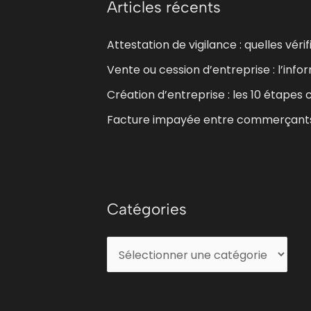
e
Articles récents
r
r
i
Attestation de vigilance : quelles vér
c
e
h
Vente ou cession d’entreprise : l’info
s
e
Création d’entreprise : les 10 étapes
r
Facture impayée entre commerçants :
:
Catégories