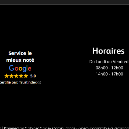
6 | Powered by Cabinet Codex Computantis-Expert-comptable à Perpignan 