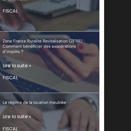
l’administration
FISCAL
fiscale
ajuste
ses
commentaires
Zone France Ruralité Revitalisation (ZFRR) :
Comment bénéficier des exonérations
d’impôts ?
Zone
Lire la suite »
France
FISCAL
Ruralité
Revitalisation
(ZFRR)
Le régime de la location meublée
:
Comment
Le
Lire la suite »
bénéficier
régime
FISCAL